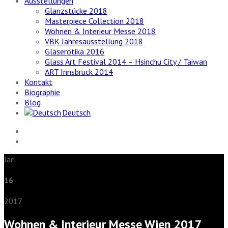
Ausstellungen
Glanzstücke 2018
Masterpiece Collection 2018
Wohnen & Interieur Messe 2018
VBK Jahresausstellung 2018
Glaserotika 2016
Glass Art Festival 2014 – Hsinchu City / Taiwan
ART Innsbruck 2014
Kontakt
Biographie
Blog
Deutsch
Jan
16
2017
Wohnen & Interieur Messe Wien 2017